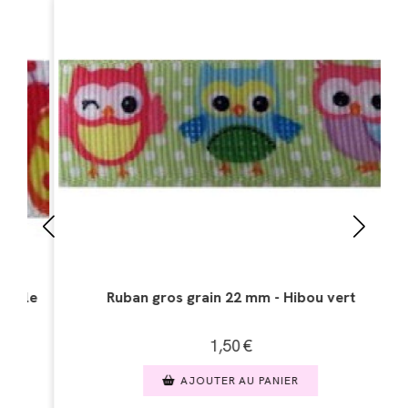
m - Hibou vert
Ruban gros grain 22 mm - Vach
1,50
€
PANIER
AJOUTER AU PANIER