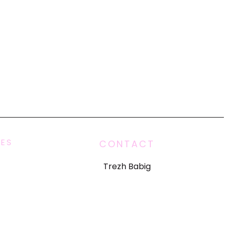
UES
CONTACT
Trezh Babig
e Vente
5 résidence Roz Ar Lann
ation
06 79 94 44 48
ialité
[email protected]