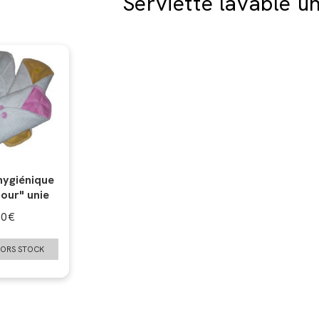
Serviette lavable un
hygiénique
jour" unie
50
€
HORS STOCK