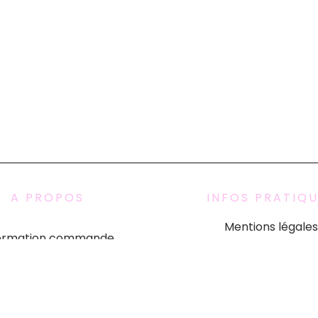
A PROPOS
INFOS PRATIQ
Mentions légales
formation commande
Conditions Générales d
Qui sommes nous
Formulaire de rétract
Politique de confident