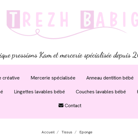
ique pressions Kam et mercerie spécialisée depuis
 créative
Mercerie spécialisée
Anneau dentition bébé
ué
Lingettes lavables bébé
Couches lavables bébé
Contact
Accueil
Tissus
Eponge