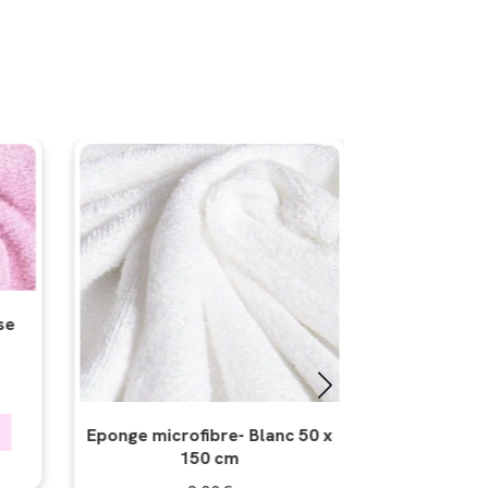
-6 %
se
Tissu é
T
3,
Eponge microfibre- Blanc 50 x
AJOU
150 cm