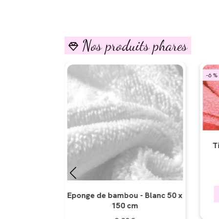
Nos produits phares

-6 %
n - Bleu ciel
T
20
€
Eponge de bambou - Blanc 50 x
S STOCK
150 cm