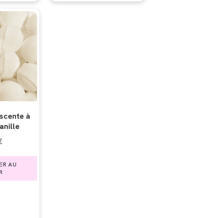
escente à
Vanille
€
ER AU
R