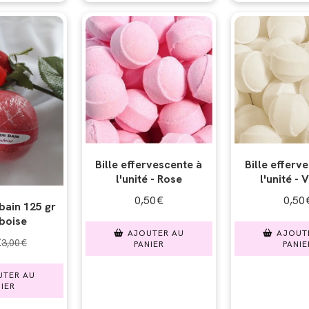
Bille effervescente à
Bille efferv
l'unité - Rose
l'unité - 
0,50
€
0,50
ain 125 gr
boise
AJOUTER AU
AJOUT
€
3,00
€
PANIER
PANIE
UTER AU
IER