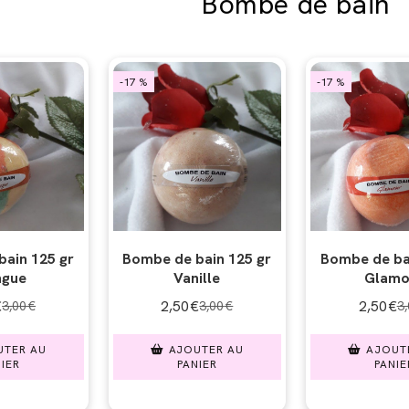
Bombe de bain
-17 %
-17 %
ain 125 gr
Bombe de bain 125 gr
Bombe de ba
gue
Vanille
Glamo
€
2,50
€
2,50
€
3,00
€
3,00
€
3
UTER AU
AJOUTER AU
AJOUT
IER
PANIER
PANIE