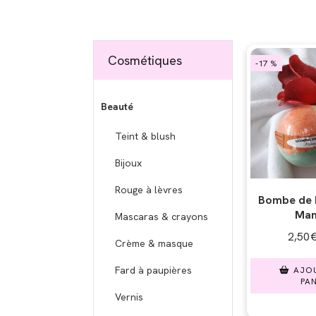
Cosmétiques
-17 %
Beauté
Teint & blush
Bijoux
Rouge à lèvres
Bombe de b
Man
Mascaras & crayons
2,50
Crème & masque
Fard à paupières
AJO
PAN
Vernis