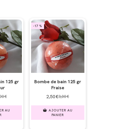
-17 %
Bombe de bain 125 gr
in 125 gr
Fraise
ur
2,50
€
3,00
€
,00
€
AJOUTER AU
ER AU
PANIER
R