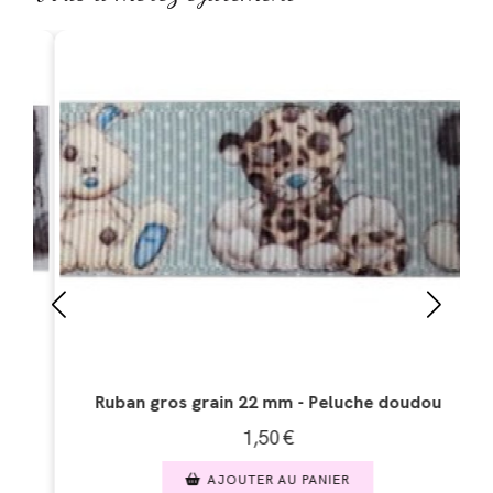
- Peluche doudou
Ruban gros grain 22 mm - Hibo
1,50
€
PANIER
AJOUTER AU PANIER