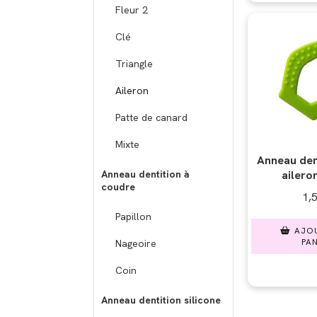
Fleur 2
Clé
Triangle
Aileron
Patte de canard
Mixte
Anneau den
Anneau dentition à
aileron
coudre
1,
Papillon
AJO
PAN
Nageoire
Coin
Anneau dentition silicone