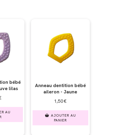
tion bébé
Anneau dentition bébé
uve lilas
aileron - Jaune
€
1,50
€
ER AU
AJOUTER AU
R
PANIER