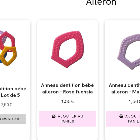
Aileron
Anneau dentition bébé
Anneau denti
tition bébé
aileron - Rose fuchsia
aileron - Ma
 Lot de 5
1,50
€
1,50
€
7,50
€
AJOUTER AU
AJOUT
HORS STOCK
PANIER
PANIE