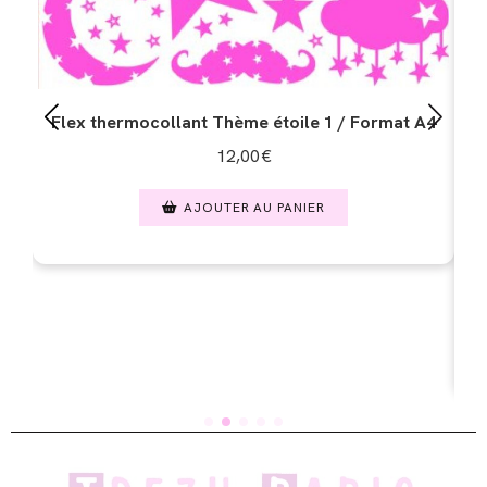
Flex thermocollant Thème étoile 1 / Format A4
12,00
€
AJOUTER AU PANIER
A