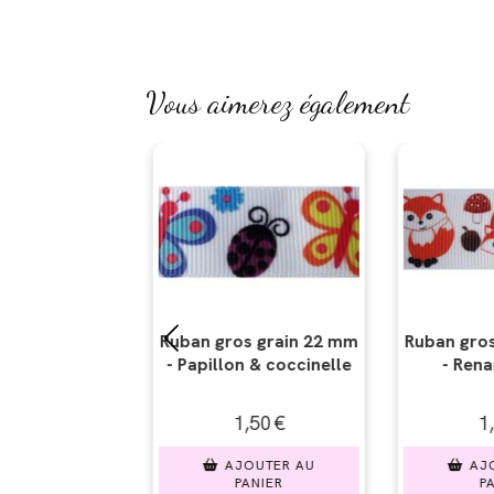
Vous aimerez également
 grain 22 mm
Ruban gros grain 22 mm
Ruban gros
 & coccinelle
- Renard 22mm
- Hibou ro
,50
€
1,50
€
1,
OUTER AU
AJOUTER AU
AJO
ANIER
PANIER
PA