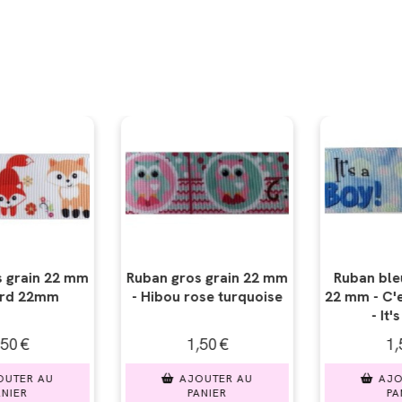
 grain 22 mm
Ruban bleu gros grain
Ruban gros 
se turquoise
22 mm - C'est un garçon
- Blanc 
- It's a boy
mar
50
€
1,50
€
1,
UTER AU
AJOUTER AU
AJO
NIER
PANIER
PAN