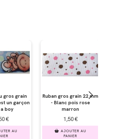
grain 22 mm
Ruban gros grain 22 mm
Ruban gros 
pois rose
- Rose pois vert
- Vache
ron
50
€
1,50
€
1,5
UTER AU
AJOUTER AU
AJOU
IER
PANIER
PAN