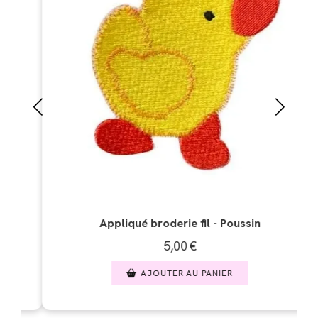
liqué broderie fil - Poussin
Appliqué b
5,00
€
AJOUTER AU PANIER
AJO