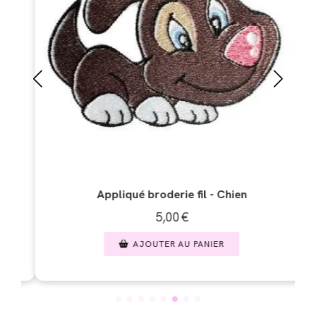
rie fil - Chien
Appliqué broderie fil - Chat
00
€
5,00
€
 AU PANIER
AJOUTER AU PAN