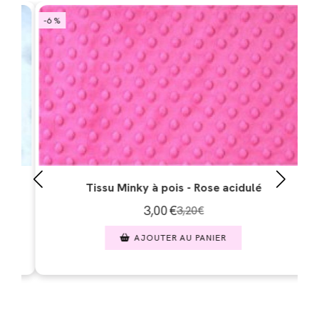
-6 %
-6 
Tissu Minky à pois - Rose acidulé
3,00
€
3,20
€
AJOUTER AU PANIER