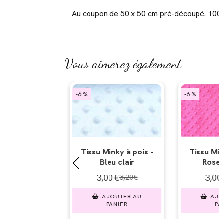
Au coupon de 50 x 50 cm pré-découpé. 100
Vous aimerez également
-6 %
-6 %
nky à pois -
Tissu Minky à pois -
Tissu Min
u clair
Rose acidulé
Bl
€
3,00
€
3,00
3,20
€
3,20
€
OUTER AU
AJOUTER AU
AJO
ANIER
PANIER
PA