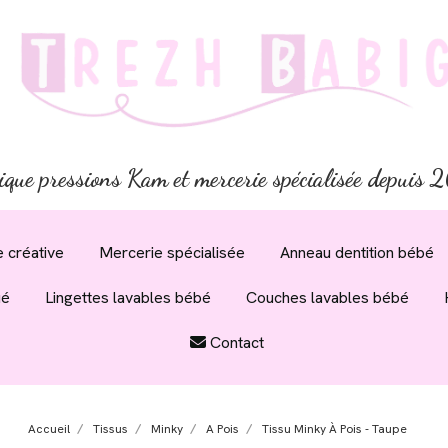
ique pressions Kam et mercerie spécialisée depuis
 créative
Mercerie spécialisée
Anneau dentition bébé
ué
Lingettes lavables bébé
Couches lavables bébé
Contact
Accueil
Tissus
Minky
A Pois
Tissu Minky À Pois - Taupe