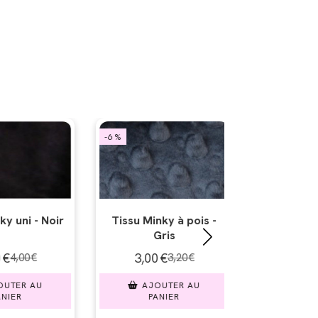
-6 %
-6 %
y à pois -
Tissu Minky à pois -
Tissu Mink
is
Marron cuivré
Turqu
€
3,00
€
3,00
3,20
€
3,20
€
UTER AU
AJOUTER AU
AJOU
IER
PANIER
PAN