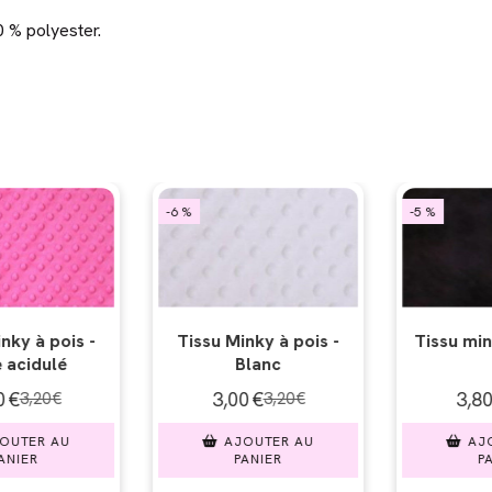
 % polyester.
-5 %
-6 %
ky à pois -
Tissu minky uni - Noir
Tissu Mink
anc
Gr
€
3,80
€
3,00
3,20
€
4,00
€
UTER AU
AJOUTER AU
AJO
NIER
PANIER
PAN