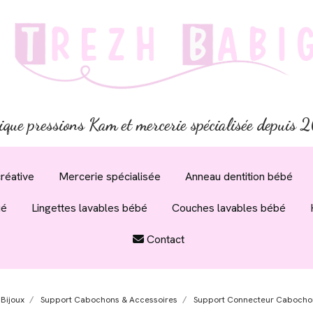
ique pressions Kam et mercerie spécialisée depuis
réative
Mercerie spécialisée
Anneau dentition bébé
ué
Lingettes lavables bébé
Couches lavables bébé
Contact
 Bijoux
Support Cabochons & Accessoires
Support Connecteur Cabochon