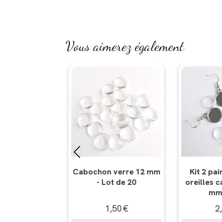
Vous aimerez également
 verre 12 mm
Kit 2 paires boucles
Kit 2 bagu
t de 20
oreilles cabochons 12
cabochons
mm verre
,50
€
2,50
€
2,