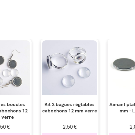
es réglables
Aimant plat argenté 6x1
Colle ver
 12 mm verre
mm - Lot de 10
transparent
50
€
2,00
€
2,