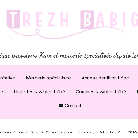
ique pressions Kam et mercerie spécialisée depuis
réative
Mercerie spécialisée
Anneau dentition bébé
ué
Lingettes lavables bébé
Couches lavables bébé
Contact
réation Bijoux
Support Cabochons & Accessoires
Cabochon Verre 20 Mm