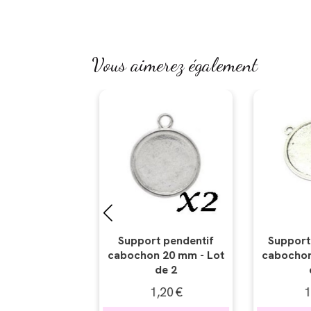
Vous aimerez également
t pendentif
Support connecteur
Cabochon 
 20 mm - Lot
cabochon 20 mm - Lot
- L
de 2
de 2
,20
€
1,20
€
2