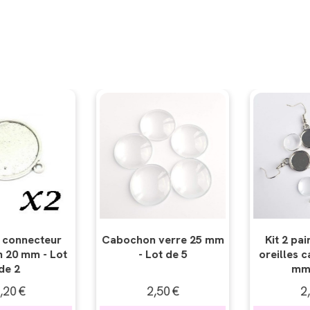
verre 25 mm
Kit 2 paires boucles
Colle ver
ot de 5
oreilles cabochons 12
transparen
mm verre
,50
€
2,50
€
2,