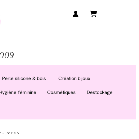
 2009
Perle silicone & bois
Création bijoux
Hygiène féminine
Cosmétiques
Destockage
 - Lot De 5