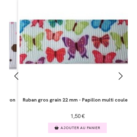
- Papillon multi couleur
Ruban gros grain 22 mm - 
50
€
1,50
€
 AU PANIER
AJOUTER AU PAN