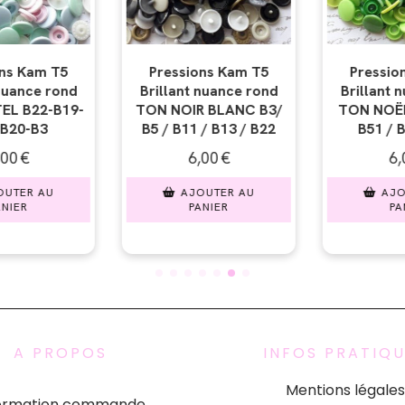
ns Kam T5
Pressions Kam T5
Pression
nuance rond
Brillant nuance rond
Brillant n
 BLANC B3/
TON NOËL B3 / B54 /
TON BLEU B3
/ B13 / B22
B51 / B14 / B50
/ B16
00
€
6,00
€
6,0
UTER AU
AJOUTER AU
AJOU
NIER
PANIER
PAN
A PROPOS
INFOS PRATIQ
Mentions légales
formation commande