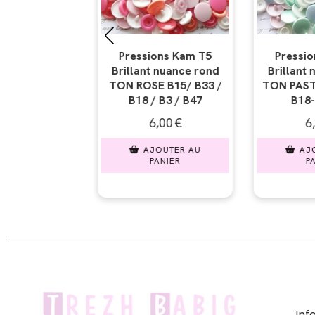
ns Kam T5
Pressions Kam T5
Pressio
nuance rond
Brillant nuance rond
Brillant 
 B15/ B33 /
TON PASTEL B22-B19-
TON NOIR
B3 / B47
B18-B20-B3
B5 / B11 
00
€
6,00
€
6,
UTER AU
AJOUTER AU
AJO
NIER
PANIER
PA
In