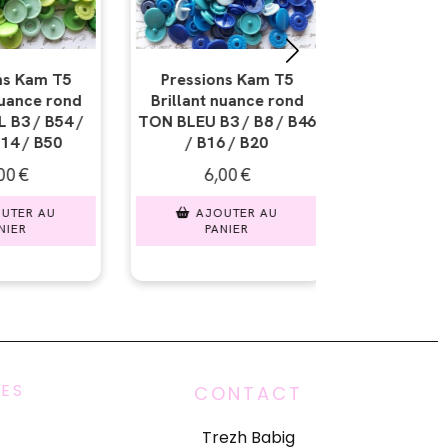
s Kam T5
Pressions Kam T5
Pression
uance rond
Brillant nuance rond
Brillant n
 / B8 / B46
TON MAUVE B3 / B41 /
TON FLUO 
 / B20
B34 / B28 / B35
B40 / B4
0
€
6,00
€
6,0
TER AU
AJOUTER AU
AJOU
IER
PANIER
PAN
UES
CONTACT
Trezh Babig