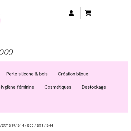
 2009
Perle silicone & bois
Création bijoux
Hygiène féminine
Cosmétiques
Destockage
VERT B19/ B14 / B50 / B51 / B44