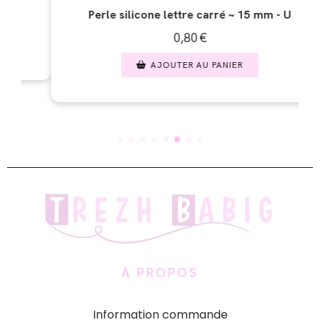
Perle silicone lettre carré ~ 15 mm - U
Perle si
0,80
€
AJOUTER AU PANIER
A PROPOS
Information commande