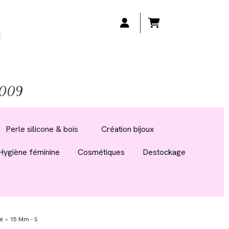
 2009
Perle silicone & bois
Création bijoux
Hygiène féminine
Cosmétiques
Destockage
ré ~ 15 Mm - S