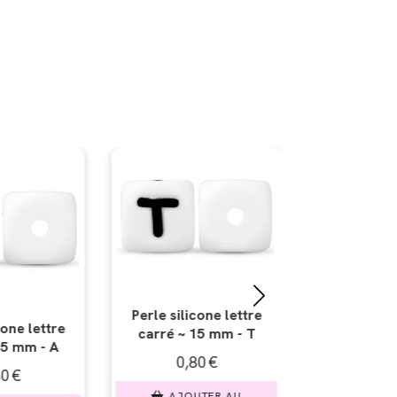
icone lettre
Perle silicone lettre
Perle sili
 15 mm - T
carré ~ 15 mm - U
carré ~ 
80
€
0,80
€
0,
UTER AU