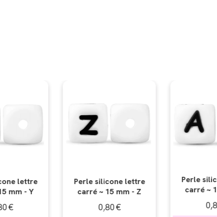
Perle sil
Perle silicone lettre
icone lettre
carré ~
carré ~ 15 mm - A
 15 mm - Z
0,
0,80
€
,80
€
AJO