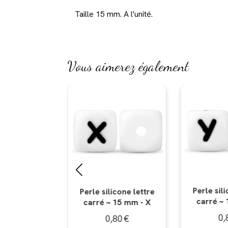
Taille 15 mm. A l'unité.
Vous aimerez également
Perle silicone lettre
Perle sil
licone lettre
carré ~ 15 mm - Y
carré ~
~ 15 mm - X
0,80
€
0
,80
€