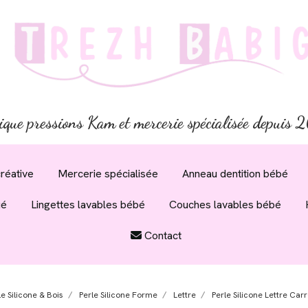
ique pressions Kam et mercerie spécialisée depuis
réative
Mercerie spécialisée
Anneau dentition bébé
ué
Lingettes lavables bébé
Couches lavables bébé
Contact
le Silicone & Bois
Perle Silicone Forme
Lettre
Perle Silicone Lettre Car