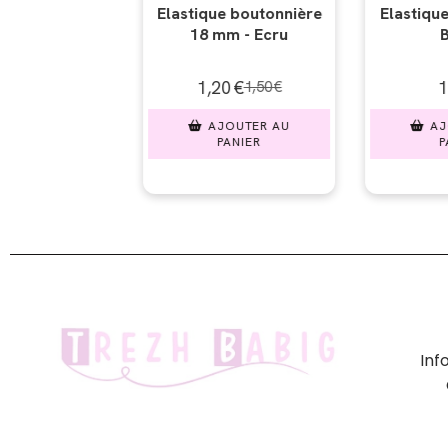
 boutonnière
Elastique tissé 8 mm -
Elastique 
 - Ecru
Blanc
Bl
€
1,00
€
0,
1,50
€
UTER AU
AJOUTER AU
AJO
NIER
PANIER
PA
In