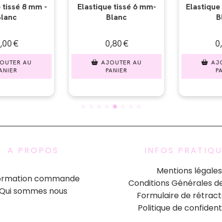
tissé 6 mm-
Elastique rond 3 mm -
Elastique r
anc
Blanc
masque - L
80
€
0,60
€
0,3
UTER AU
AJOUTER AU
AJOU
NIER
PANIER
PAN
A PROPOS
INFOS PRATIQ
Mentions légales
formation commande
Conditions Générales d
Qui sommes nous
Formulaire de rétract
Politique de confident