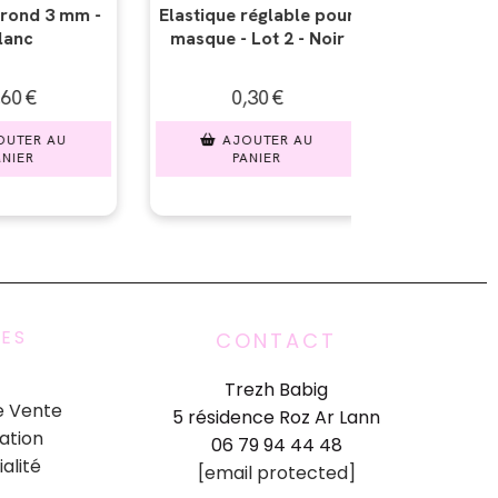
églable pour
Elastique réglable pour
Elastique ré
ot 2 - Noir
masque - Lot 2 - Bleu
masque - Lo
0
€
0,30
€
0,3
TER AU
AJOUTER AU
AJOU
IER
PANIER
PAN
UES
CONTACT
Trezh Babig
e Vente
5 résidence Roz Ar Lann
ation
06 79 94 44 48
ialité
[email protected]