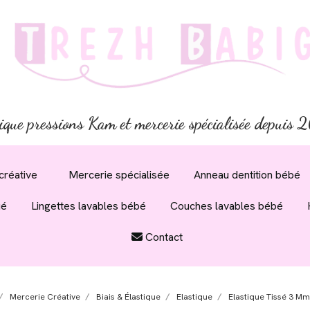
ique pressions Kam et mercerie spécialisée depuis
créative
Mercerie spécialisée
Anneau dentition bébé
ué
Lingettes lavables bébé
Couches lavables bébé
Contact
Mercerie Créative
Biais & Élastique
Elastique
Elastique Tissé 3 M