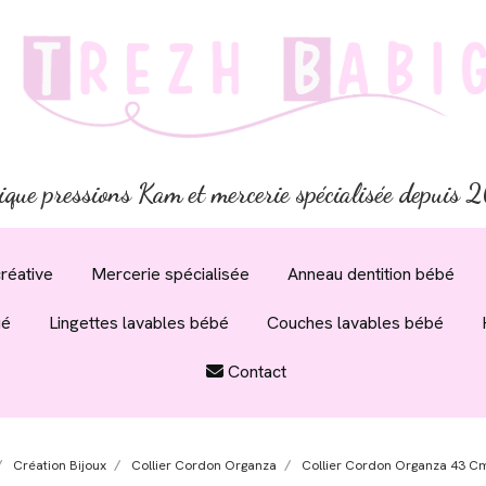
ique pressions Kam et mercerie spécialisée depuis
réative
Mercerie spécialisée
Anneau dentition bébé
ué
Lingettes lavables bébé
Couches lavables bébé
Contact
Création Bijoux
Collier Cordon Organza
Collier Cordon Organza 43 C