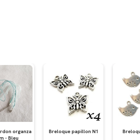
papillon N1
Breloque oiseaux
Collier cor
43 cm 