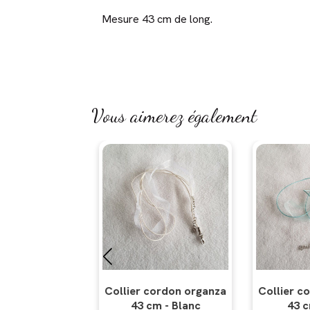
Mesure 43 cm de long.
Vous aimerez également
rdon organza
Collier cordon organza
Breloque 
 - Blanc
43 cm - Bleu