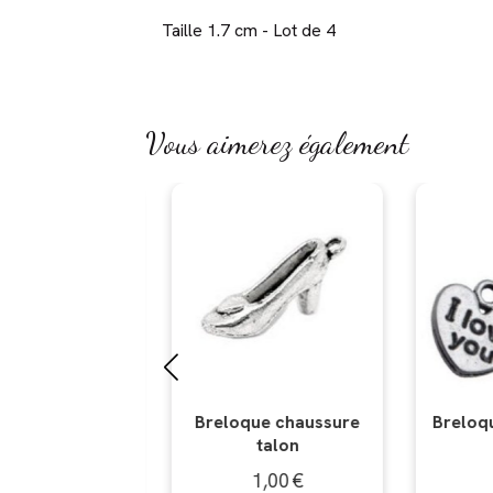
Taille 1.7 cm - Lot de 4
Vous aimerez également
ue chaussure
Breloque coeur I love
Breloq
talon
you
1,00
€
1,00
€