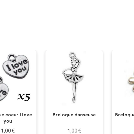
ue danseuse
Breloque fleur modèle
Breloqu
1
é
1,00
€
1,00
€
1