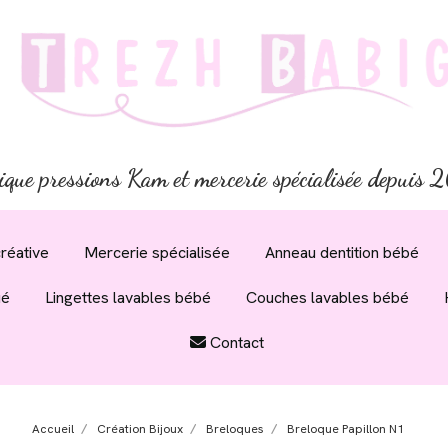
ique pressions Kam et mercerie spécialisée depuis
réative
Mercerie spécialisée
Anneau dentition bébé
ué
Lingettes lavables bébé
Couches lavables bébé
Contact
Accueil
Création Bijoux
Breloques
Breloque Papillon N1