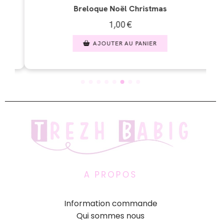
hristmas
Breloque oiseaux
1,00
€
PANIER
AJOUTER AU PANIER
A PROPOS
Information commande
Qui sommes nous