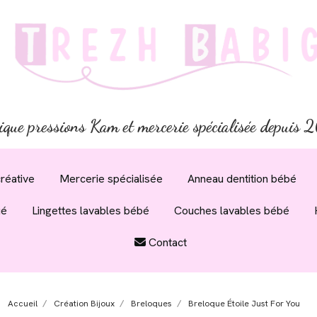
ique pressions Kam et mercerie spécialisée depuis
réative
Mercerie spécialisée
Anneau dentition bébé
ué
Lingettes lavables bébé
Couches lavables bébé
Contact
Accueil
Création Bijoux
Breloques
Breloque Étoile Just For You