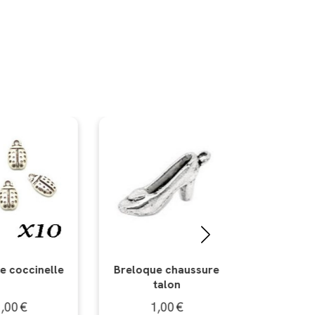
 chaussure
Breloque chat
Breloque c
alon
m
00
€
1,00
€
1,