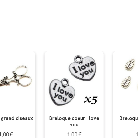
coeur I love
Breloque coccinelle
Breloque
you
t
,00
€
1,00
€
1,