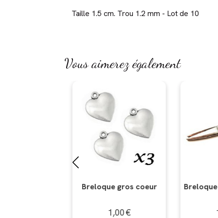
Taille 1.5 cm. Trou 1.2 mm - Lot de 10
Vous aimerez également
e gros coeur
Breloque grand ciseaux
Breloque 
,00
€
1,00
€
1