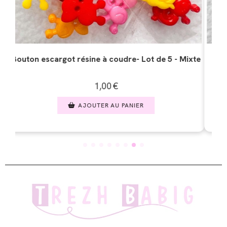
xte
Bouton fleur résine à coudre - Lot de 5 -
B
Turquoise foncé
1,00
€
AJOUTER AU PANIER