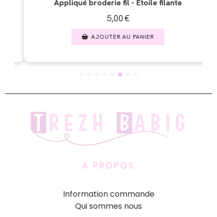
fil - Etoile filante
Appliqué broderie fil -
00
€
5,00
€
 AU PANIER
AJOUTER AU PAN
A PROPOS
Information commande
Qui sommes nous