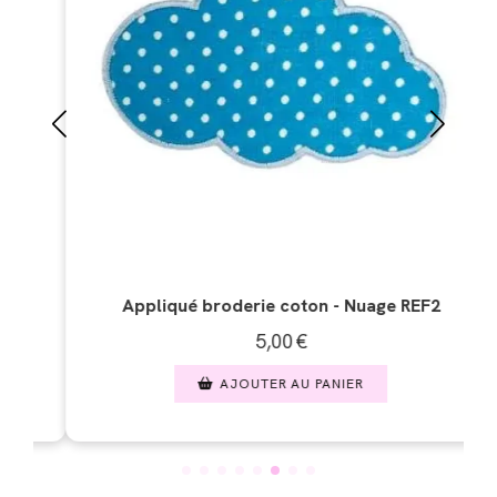
derie coton - Nuage REF2
Appliqué broderie simili cu
5,00
€
5,00
JOUTER AU PANIER
AJOUTER A