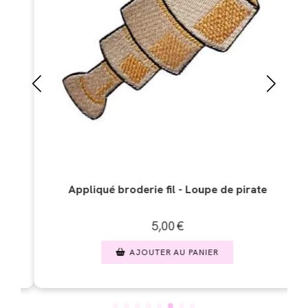
erie fil - Loupe de pirate
Appliqué broderie fi
5,00
€
5,00
JOUTER AU PANIER
AJOUTER A