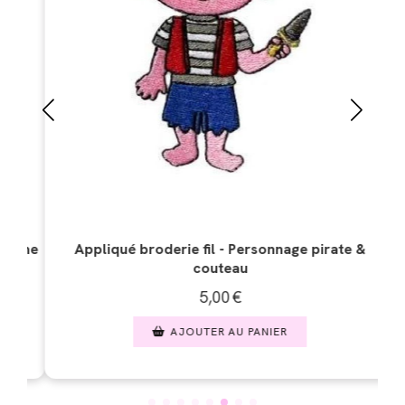
ie fil - Personnage pirate &
Appliqué broderie fil - D
couteau
"dino
5,00
€
5,00
JOUTER AU PANIER
AJOUTER A