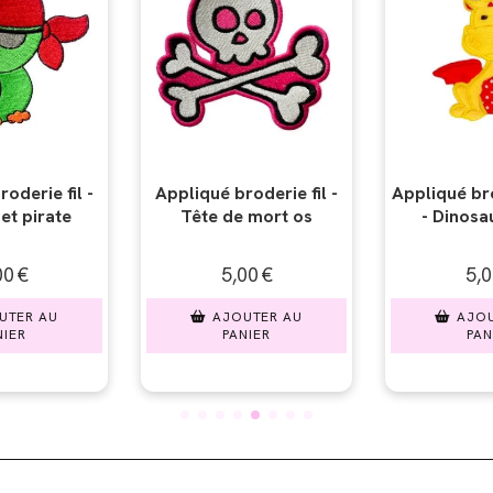
roderie fil -
Appliqué broderie pilou
Appliqué b
e mort os
- Dinosaure assis
Drapeau t
pi
,00
€
5,00
€
5,
OUTER AU
AJOUTER AU
AJO
ANIER
PANIER
PA