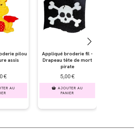
roderie fil -
Appliqué broderie
Appliqué br
ête de mort
coton - Crochet de
Loupe d
rate
pirate
00
€
5,00
€
5,
UTER AU
AJOUTER AU
AJO
NIER
PANIER
PA