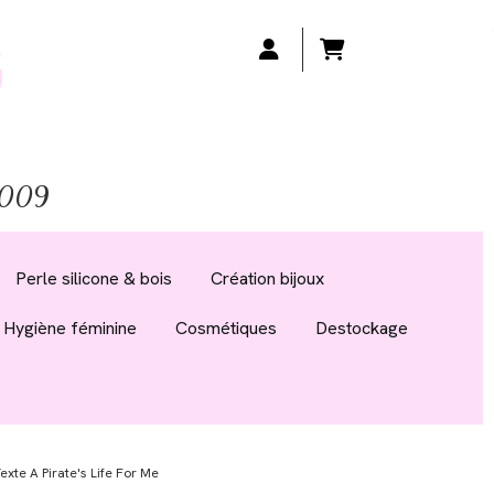
 2009
Perle silicone & bois
Création bijoux
Hygiène féminine
Cosmétiques
Destockage
exte A Pirate's Life For Me