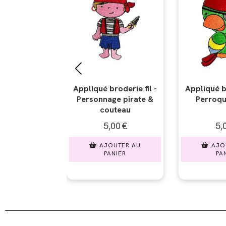
broderie fil -
Appliqué broderie fil -
Appliqué b
age pirate &
Perroquet pirate
Tête d
uteau
,00
€
5,00
€
5
OUTER AU
AJOUTER AU
AJ
ANIER
PANIER
P