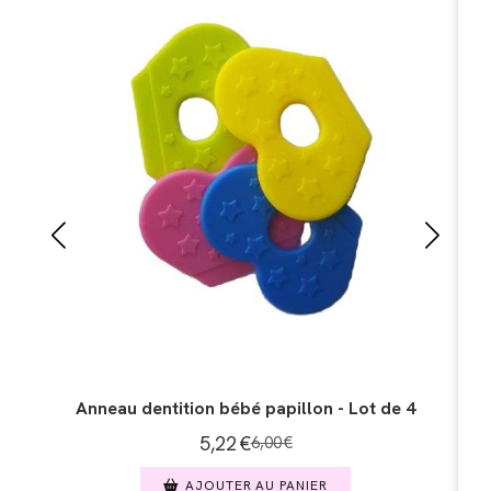
An
Anneau dentition bébé clé - Lot de 5
6,50
€
7,50
€