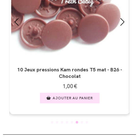
 -
10 Jeux pressions Kam rondes T5 mat - B18 - Rose
10
clair
1,00
€
AJOUTER AU PANIER