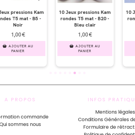
ressions Kam
10 Jeux pressions Kam
10 Jeux p
 mat - B20 -
rondes T5 mat - B22 -
rondes T5
u clair
Crème
B
,00
€
1,00
€
1,
OUTER AU
AJOUTER AU
AJO
ANIER
PANIER
PA
A PROPOS
INFOS PRATIQ
Mentions légales
formation commande
Conditions Générales d
Qui sommes nous
Formulaire de rétract
Politique de confident