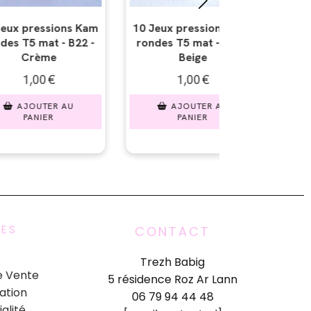
ressions Kam
10 Jeux pressions Kam
10 Jeux pr
 mat - B23 -
rondes T5 mat - B25 -
rondes T5 
eige
Marron
Cho
00
€
1,00
€
1,
UTER AU
AJOUTER AU
AJO
NIER
PANIER
PA
UES
CONTACT
Trezh Babig
e Vente
5 résidence Roz Ar Lann
ation
06 79 94 44 48
ialité