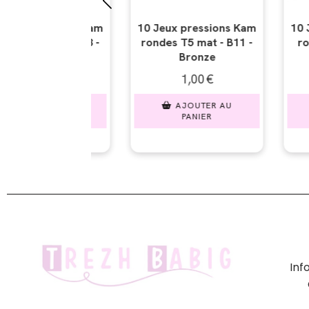
pressions Kam
10 Jeux pressions Kam
10 Jeux p
5 mat - B11 -
rondes T5 mat - B5 -
rondes T5
ronze
Noir
Ble
,00
€
1,00
€
1
OUTER AU
AJOUTER AU
AJ
ANIER
PANIER
P
In