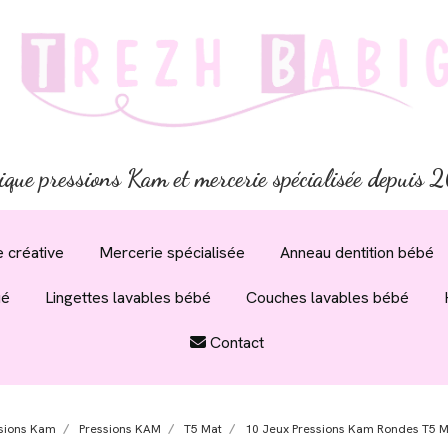
ique pressions Kam et mercerie spécialisée depuis
 créative
Mercerie spécialisée
Anneau dentition bébé
ué
Lingettes lavables bébé
Couches lavables bébé
Contact
sions Kam
Pressions KAM
T5 Mat
10 Jeux Pressions Kam Rondes T5 Ma