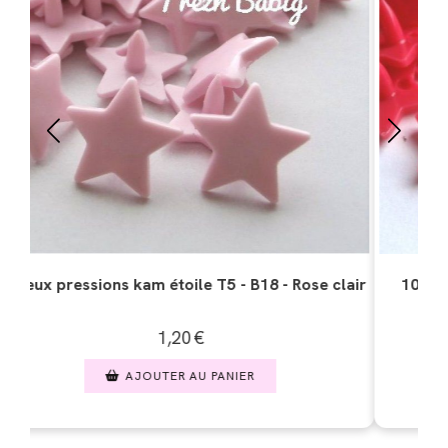
s kam étoile T5 - B33 - Rose
10 Jeux pressions kam é
bonbon
grena
1,20
€
1,20
JOUTER AU PANIER
AJOUTER A