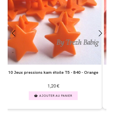
ssions kam étoile T5 - B17 - Corail
10 Jeux pressions 
1,20
€
AJOUTER AU PANIER
AJO