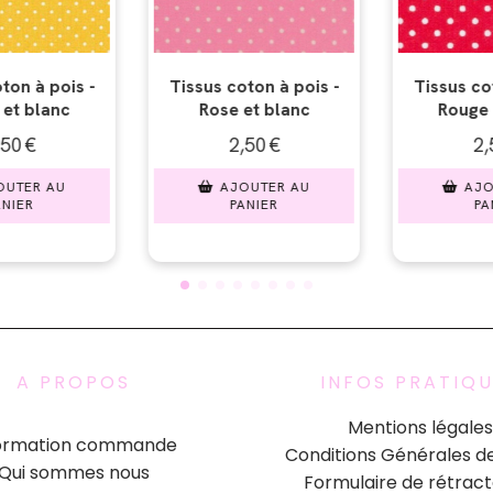
n à pois -
Tissus coton à pois -
Tissus coto
 blanc
Rouge et blanc
Marron e
0
€
2,50
€
2,50
TER AU
AJOUTER AU
AJOUT
IER
PANIER
PANI
A PROPOS
INFOS PRATIQ
Mentions légales
formation commande
Conditions Générales d
Qui sommes nous
Formulaire de rétract