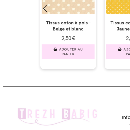
on à pois -
Tissus coton à pois -
Tissus coto
t blanc
Jaune et blanc
Rose et
0
€
2,50
€
2,5
TER AU
AJOUTER AU
AJOU
IER
PANIER
PAN
In