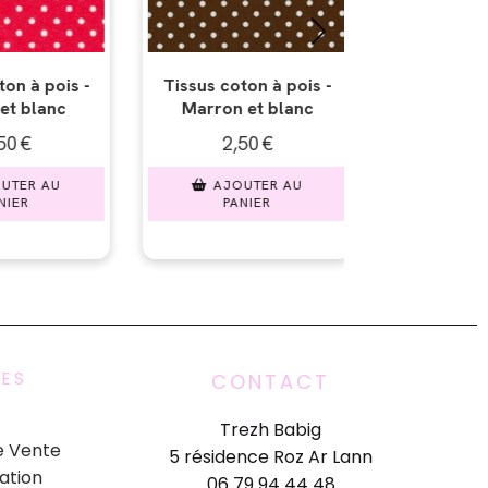
n à pois -
Tissus coton à pois -
Tissus coton
t blanc
Gris et blanc
Bleu et 
€
2,50
€
2,50
ER AU
AJOUTER AU
AJOUT
ER
PANIER
PANI
UES
CONTACT
Trezh Babig
e Vente
5 résidence Roz Ar Lann
ation
06 79 94 44 48