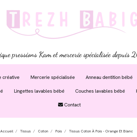
ique pressions Kam et mercerie spécialisée depuis
 créative
Mercerie spécialisée
Anneau dentition bébé
ué
Lingettes lavables bébé
Couches lavables bébé
Contact
Accueil
Tissus
Coton
Pois
Tissus Coton À Pois - Orange Et Blanc