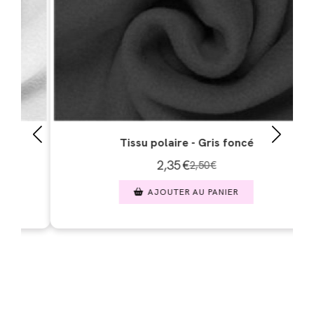
olaire - Gris foncé
Tissu polaire -
2,35
€
2,35
€
2,50
€
2
JOUTER AU PANIER
AJOUTER A