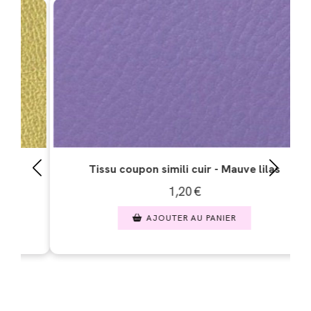
i cuir - Mauve lilas
Tissu coupon simili cuir
20
€
1,20
€
 AU PANIER
AJOUTER AU PAN