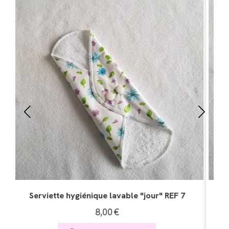
Serviette hygiénique lavable "jour" REF 5
Pro
8,00
€