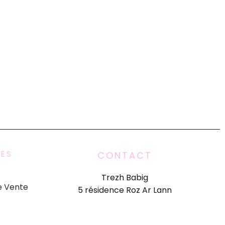
UES
CONTACT
Trezh Babig
e Vente
5 résidence Roz Ar Lann
ation
06 79 94 44 48
ialité
[email protected]