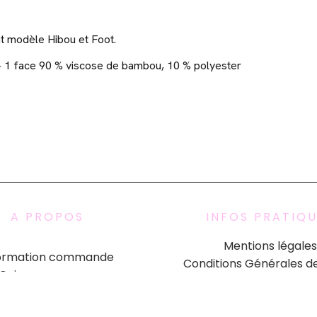
t modèle Hibou et Foot.
- 1 face 90 % viscose de bambou, 10 % polyester
A PROPOS
INFOS PRATIQ
Mentions légales
formation commande
Conditions Générales d
Qui sommes nous
Formulaire de rétract
Politique de confident