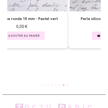
- Vert mint
ER
Perle silicone ronde 15 mm - Vert g
0,50
€
AJOUTER AU PANIER