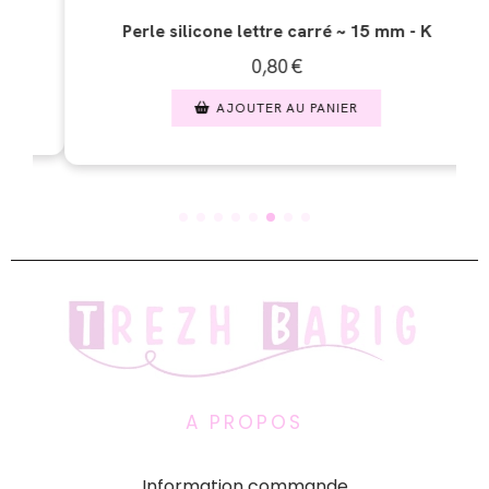
ilicone lettre carré ~ 15 mm - K
Perle silicone 
0,80
€
AJOUTER AU PANIER
AJO
A PROPOS
Information commande