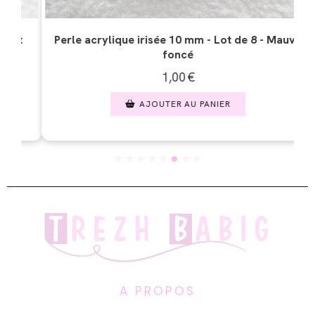
 - Lot de 8 - Mauve
Perle acrylique irisée 10 mm - Lot d
1,00
€
PANIER
AJOUTER AU PANIER
A PROPOS