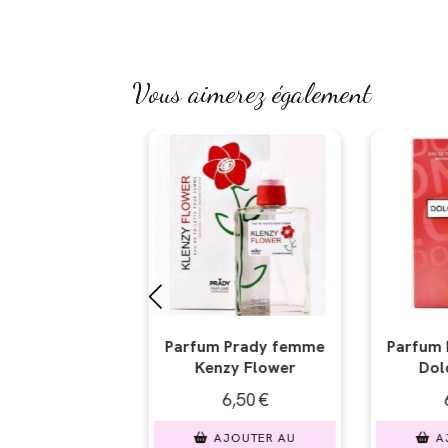
Vous aimerez également
rady femme
Parfum Prady femme
Parfum P
 Flower
Dolcé Donna
For
,50
€
6,50
€
6,
OUTER AU
AJOUTER AU
AJO