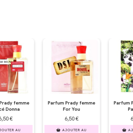
rady femme
Parfum Prady femme
Parfum Pr
 You
Paradise
Red 
50
€
6,50
€
6,
UTER AU
AJOUTER AU
AJO