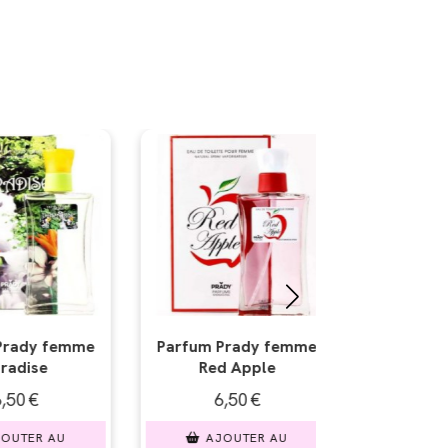
Parfum Naturmais
ady femme
Parfum Pr
femme Diore
Apple
Kenzy 
6,50
€
50
€
6,5
AJOUTER AU
UTER AU
AJOU
PANIER