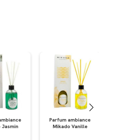
ambiance
Parfum ambiance
Parfum a
Vanille
Mikado Fruits rouges
Mikado 