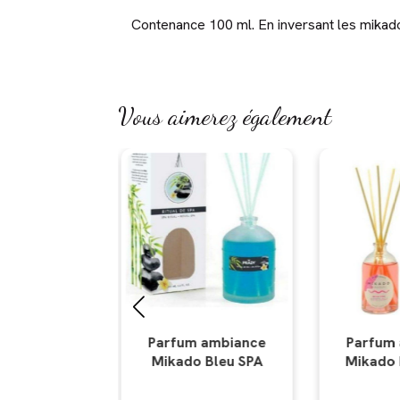
Contenance 100 ml. En inversant les mikad
Vous aimerez également
 ambiance
Parfum ambiance
Parfum 
 Bleu SPA
Mikado bella vida
Mikado Ci
poi