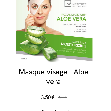
Masque visage - Aloe
vera
3,50
€
4,00
€
11
produits en stock