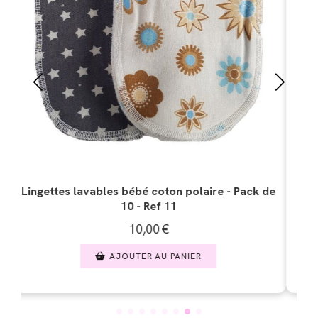
 de
Lingettes lavables bébé microfibre - Pack de 10
L
8,50
€
AJOUTER AU PANIER