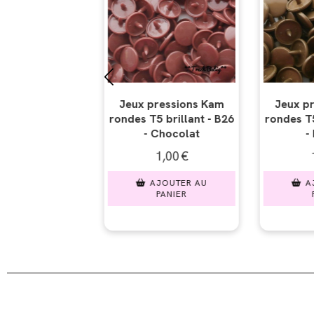
ssions Kam
Jeux pressions Kam
Jeux pre
rillant - B26
rondes T5 brillant - B11
rondes T5 br
ocolat
- Bronze
C
00
€
1,00
€
1,
UTER AU
AJOUTER AU
AJO
NIER
PANIER
PA