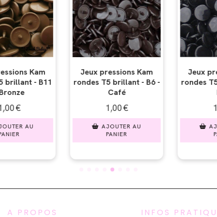
ssions Kam
Jeux pressions Kam
Jeux pres
illant - B6 -
rondes T5 brillant - B5 -
rondes T5 br
afé
Noir
- Gris
00
€
1,00
€
1,0
UTER AU
AJOUTER AU
AJOU
NIER
PANIER
PAN
A PROPOS
INFOS PRATIQ