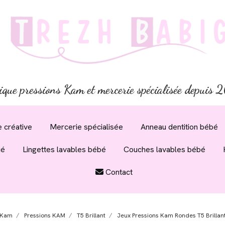
ique pressions Kam et mercerie spécialisée depuis
 créative
Mercerie spécialisée
Anneau dentition bébé
ué
Lingettes lavables bébé
Couches lavables bébé
Contact
 Kam
Pressions KAM
T5 Brillant
Jeux Pressions Kam Rondes T5 Brillant