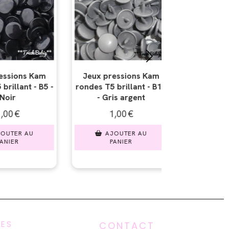
sions Kam
Jeux pressions Kam
Jeux pres
illant - B13
rondes T5 brillant - B24
rondes T5 br
 argent
- Gris souris
- Ma
0
€
1,00
€
1,0
TER AU
AJOUTER AU
AJOU
IER
PANIER
PAN
UES
CONTACT