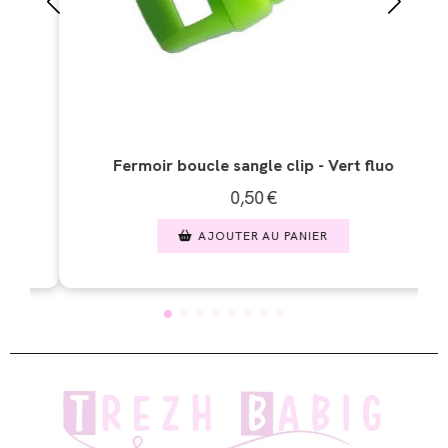
gle clip - Vert fluo
Fermoir boucle sangle clip -
50
€
0,50
€
 AU PANIER
AJOUTER AU PAN