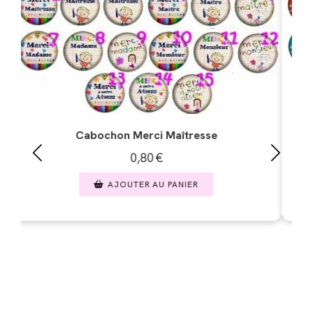
Cabochon étoile REF2
0,80
€
AJOUTER AU PANIER