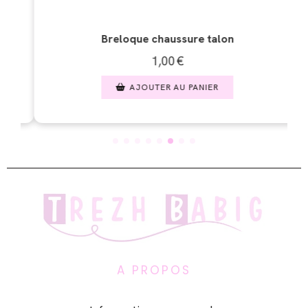
Breloque chaussure talon
Breloque
1,00
€
AJOUTER AU PANIER
AJO
A PROPOS